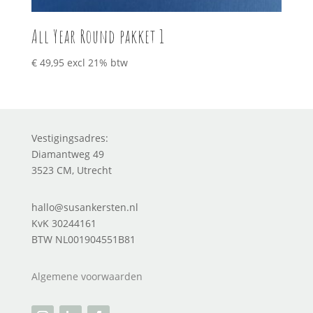
All Year Round pakket 1
€
49,95
excl 21% btw
Vestigingsadres:
Diamantweg 49
3523 CM, Utrecht
hallo@susankersten.nl
KvK 30244161
BTW NL001904551B81
Algemene voorwaarden