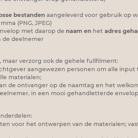
losse bestanden
aangeleverd voor gebruik op we
ramma (PNG, JPEG)
 envelop met daarop de
naam en
het
adres geha
n de deelnemer
 maar verzorg ook de gehele fullfilment:
chtgever aangewezen personen om alle input 
le materialen;
n de ontvanger op de naamtag en het welkoms
eelnemer, in een mooi gehandletterde envelop 
onderdelen:
ten voor het ontwerpen van de materialen; vast