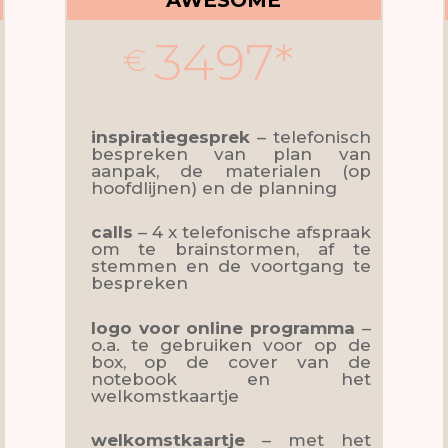
AWESOME
3497*
€
inspiratiegesprek
– telefonisch
bespreken van plan van
aanpak, de materialen (op
hoofdlijnen) en de planning
calls
– 4 x telefonische afspraak
om te brainstormen, af te
stemmen en de voortgang te
bespreken
logo
voor online programma
–
o.a. te gebruiken voor op de
box, op de cover van de
notebook en het
welkomstkaartje
welkomstkaartje
– met het