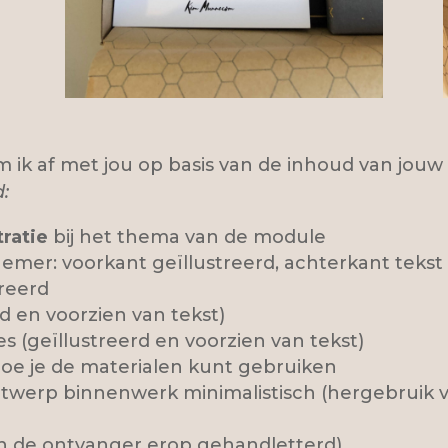
m ik af met jou op basis van de inhoud van jouw
:
tratie
bij het thema van de module
emer: voorkant geïllustreerd, achterkant tekst
treerd
d en voorzien van tekst)
es (geïllustreerd en voorzien van tekst)
oe je de materialen kunt gebruiken
ntwerp binnenwerk minimalistisch (hergebruik va
 de ontvanger erop gehandletterd)