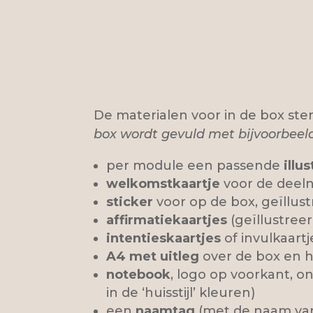
De materialen voor in de box ste
box wordt gevuld met bijvoorbeeld
per module een passende
illus
welkomstkaartje
voor de deeln
sticker
voor op de box, geïllus
affirmatiekaartjes
(geïllustreer
intentieskaartjes
of invulkaartj
A4 met uitleg
over de box en h
notebook
, logo op voorkant, o
in de ‘huisstijl’ kleuren)
een
naamtag
(met de naam van