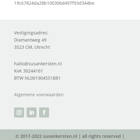
19c67824da28b100306d497f93d344be
Vestigingsadres:
Diamantweg 49
3523 CM, Utrecht
hallo@susankersten.nl
KvK 30244161
BTW NL001904551B81
Algemene voorwaarden
© 2017-2022 susankersten.nl | all rights reserved |